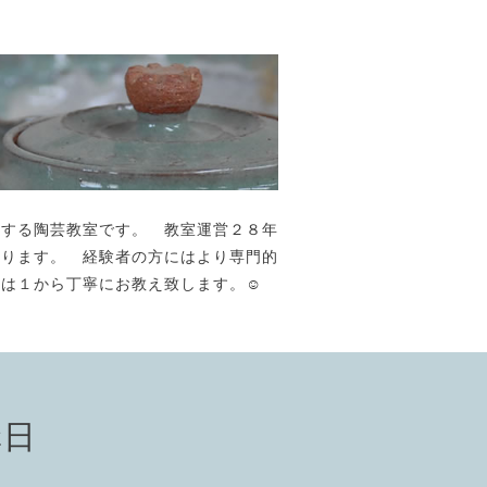
が主宰する陶芸教室です。 教室運営２８年
おります。 経験者の方にはより専門的
には１から丁寧にお教え致します。☺️
講日