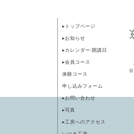
▸トップページ
▸お知らせ
▸カレンダー:開講日
▸会員コース
目
体験コース
申し込みフォーム
▸お問い合わせ
▸写真
▸工房へのアクセス
いつき工房