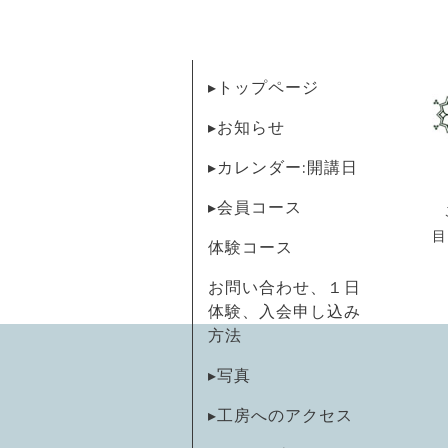
▸トップページ
▸お知らせ
▸カレンダー:開講日
▸会員コース
目
体験コース
お問い合わせ、１日
体験、入会申し込み
方法
▸写真
▸工房へのアクセス