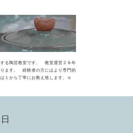
が主宰する陶芸教室です。 教室運営２８年
おります。 経験者の方にはより専門的
には１から丁寧にお教え致します。☺️
講日