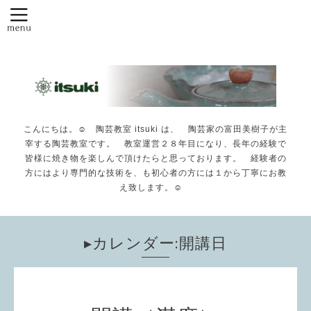
こんにちは。☺️ 陶芸教室 itsuki は、 陶芸家の富田美樹子が主
宰する陶芸教室です。 教室運営２８年目になり、長年の経験で
皆様に焼き物を楽しんで頂けたらと思っております。 経験者の
方にはより専門的な技術を、も初心者の方には１から丁寧にお教
え致します。☺️
▸カレンダー:開講日