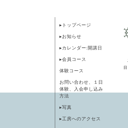
▸トップページ
▸お知らせ
▸カレンダー:開講日
▸会員コース
目
体験コース
お問い合わせ、１日
体験、入会申し込み
方法
▸写真
▸工房へのアクセス