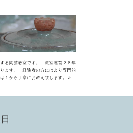
が主宰する陶芸教室です。 教室運営２８年
おります。 経験者の方にはより専門的
には１から丁寧にお教え致します。☺️
講日