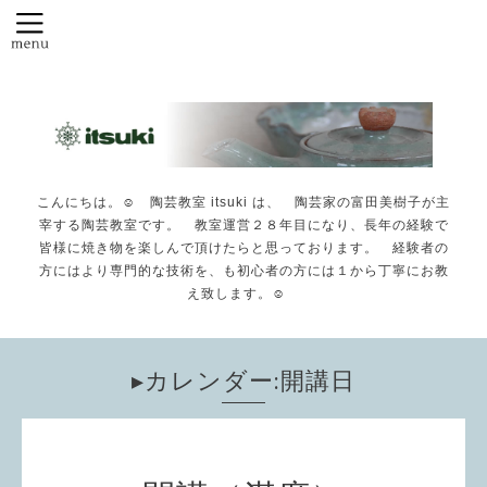
こんにちは。☺️ 陶芸教室 itsuki は、 陶芸家の富田美樹子が主
宰する陶芸教室です。 教室運営２８年目になり、長年の経験で
皆様に焼き物を楽しんで頂けたらと思っております。 経験者の
方にはより専門的な技術を、も初心者の方には１から丁寧にお教
え致します。☺️
▸カレンダー:開講日