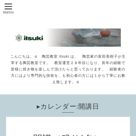
こんにちは。☺️ 陶芸教室 itsuki は、 陶芸家の富田美樹子が主
宰する陶芸教室です。 教室運営２８年目になり、長年の経験で
皆様に焼き物を楽しんで頂けたらと思っております。 経験者の
方にはより専門的な技術を、も初心者の方には１から丁寧にお教
え致します。☺️
▸カレンダー:開講日