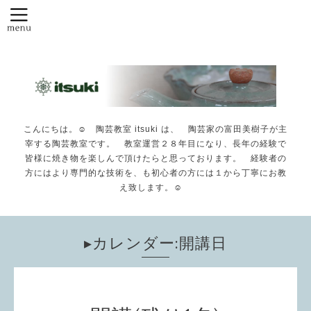
こんにちは。☺️ 陶芸教室 itsuki は、 陶芸家の富田美樹子が主
宰する陶芸教室です。 教室運営２８年目になり、長年の経験で
皆様に焼き物を楽しんで頂けたらと思っております。 経験者の
方にはより専門的な技術を、も初心者の方には１から丁寧にお教
え致します。☺️
▸カレンダー:開講日