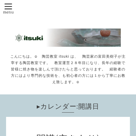
こんにちは。☺️ 陶芸教室 itsuki は、 陶芸家の富田美樹子が主
宰する陶芸教室です。 教室運営２８年目になり、長年の経験で
皆様に焼き物を楽しんで頂けたらと思っております。 経験者の
方にはより専門的な技術を、も初心者の方には１から丁寧にお教
え致します。☺️
▸カレンダー:開講日