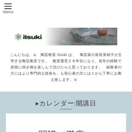
こんにちは。☺️ 陶芸教室 itsuki は、 陶芸家の富田美樹子が主
宰する陶芸教室です。 教室運営２８年目になり、長年の経験で
皆様に焼き物を楽しんで頂けたらと思っております。 経験者の
方にはより専門的な技術を、も初心者の方には１から丁寧にお教
え致します。☺️
▸カレンダー:開講日