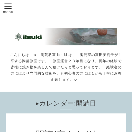
こんにちは。☺️ 陶芸教室 itsuki は、 陶芸家の富田美樹子が主
宰する陶芸教室です。 教室運営２８年目になり、長年の経験で
皆様に焼き物を楽しんで頂けたらと思っております。 経験者の
方にはより専門的な技術を、も初心者の方には１から丁寧にお教
え致します。☺️
▸カレンダー:開講日