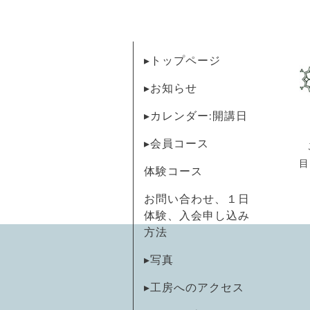
▸トップページ
▸お知らせ
▸カレンダー:開講日
▸会員コース
目
体験コース
お問い合わせ、１日
体験、入会申し込み
方法
▸写真
▸工房へのアクセス