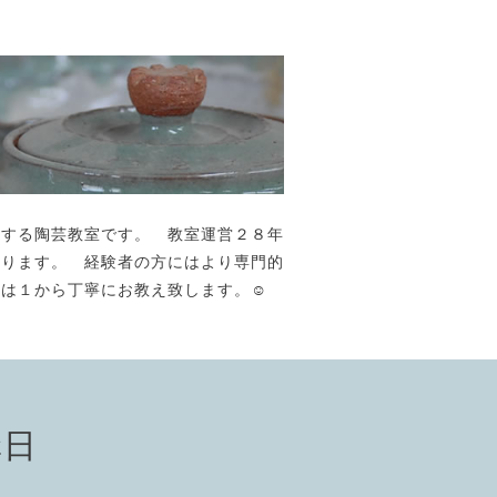
が主宰する陶芸教室です。 教室運営２８年
おります。 経験者の方にはより専門的
には１から丁寧にお教え致します。☺️
講日