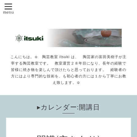
こんにちは。☺️ 陶芸教室 itsuki は、 陶芸家の富田美樹子が主
宰する陶芸教室です。 教室運営２８年目になり、長年の経験で
皆様に焼き物を楽しんで頂けたらと思っております。 経験者の
方にはより専門的な技術を、も初心者の方には１から丁寧にお教
え致します。☺️
▸カレンダー:開講日