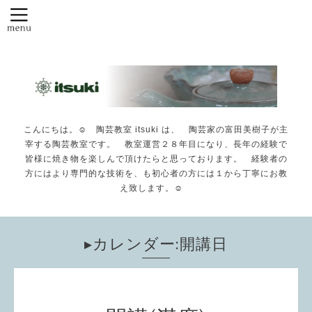
こんにちは。☺️ 陶芸教室 itsuki は、 陶芸家の富田美樹子が主
宰する陶芸教室です。 教室運営２８年目になり、長年の経験で
皆様に焼き物を楽しんで頂けたらと思っております。 経験者の
方にはより専門的な技術を、も初心者の方には１から丁寧にお教
え致します。☺️
▸カレンダー:開講日