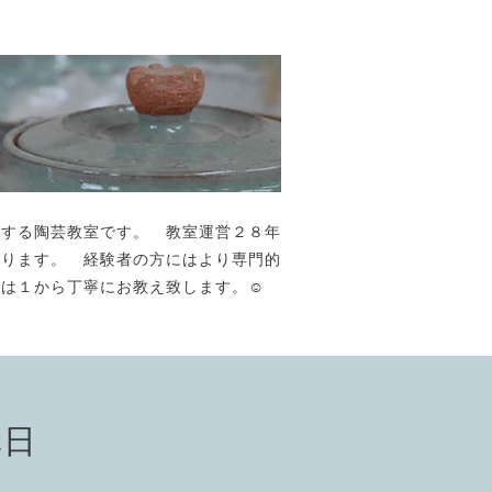
が主宰する陶芸教室です。 教室運営２８年
おります。 経験者の方にはより専門的
には１から丁寧にお教え致します。☺️
講日