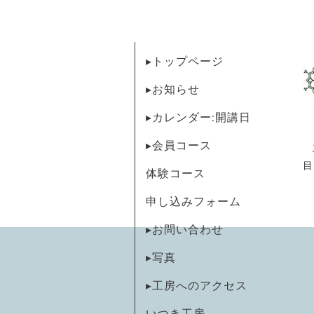
▸トップページ
▸お知らせ
▸カレンダー:開講日
▸会員コース
目
体験コース
申し込みフォーム
▸お問い合わせ
▸写真
▸工房へのアクセス
いつき工房