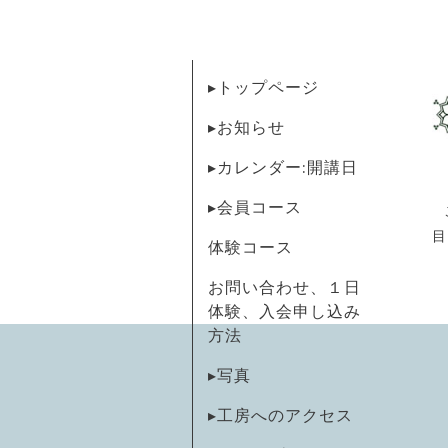
▸トップページ
▸お知らせ
▸カレンダー:開講日
▸会員コース
目
体験コース
お問い合わせ、１日
体験、入会申し込み
方法
▸写真
▸工房へのアクセス