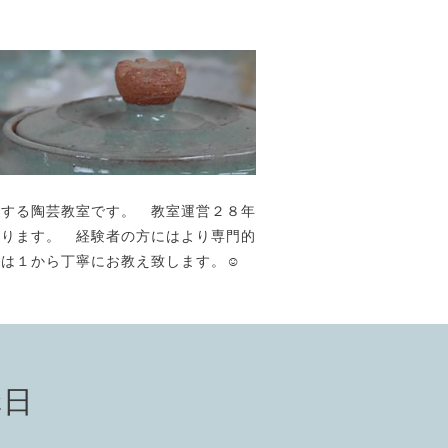
が主宰する陶芸教室です。 教室運営２８年
おります。 経験者の方にはより専門的
には１から丁寧にお教え致します。☺️
講日