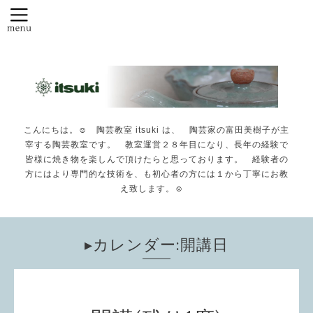
こんにちは。☺️ 陶芸教室 itsuki は、 陶芸家の富田美樹子が主
宰する陶芸教室です。 教室運営２８年目になり、長年の経験で
皆様に焼き物を楽しんで頂けたらと思っております。 経験者の
方にはより専門的な技術を、も初心者の方には１から丁寧にお教
え致します。☺️
▸カレンダー:開講日