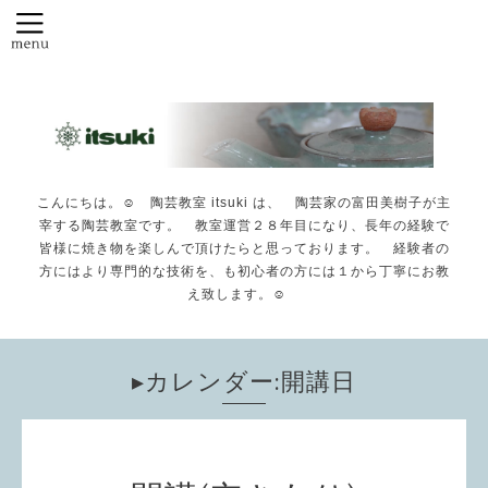
こんにちは。☺️ 陶芸教室 itsuki は、 陶芸家の富田美樹子が主
宰する陶芸教室です。 教室運営２８年目になり、長年の経験で
皆様に焼き物を楽しんで頂けたらと思っております。 経験者の
方にはより専門的な技術を、も初心者の方には１から丁寧にお教
え致します。☺️
▸カレンダー:開講日