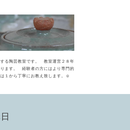
が主宰する陶芸教室です。 教室運営２８年
おります。 経験者の方にはより専門的
には１から丁寧にお教え致します。☺️
講日