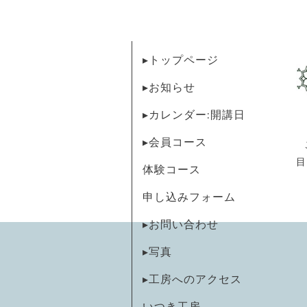
▸トップページ
▸お知らせ
▸カレンダー:開講日
▸会員コース
目
体験コース
申し込みフォーム
▸お問い合わせ
▸写真
▸工房へのアクセス
いつき工房