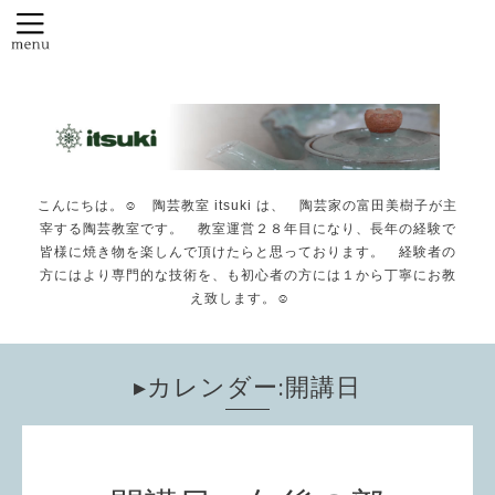
こんにちは。☺️ 陶芸教室 itsuki は、 陶芸家の富田美樹子が主
宰する陶芸教室です。 教室運営２８年目になり、長年の経験で
皆様に焼き物を楽しんで頂けたらと思っております。 経験者の
方にはより専門的な技術を、も初心者の方には１から丁寧にお教
え致します。☺️
▸カレンダー:開講日