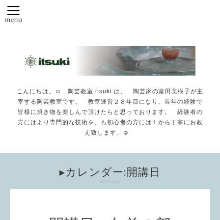
こんにちは。☺️ 陶芸教室 itsuki は、 陶芸家の富田美樹子が主
宰する陶芸教室です。 教室運営２８年目になり、長年の経験で
皆様に焼き物を楽しんで頂けたらと思っております。 経験者の
方にはより専門的な技術を、も初心者の方には１から丁寧にお教
え致します。☺️
▸カレンダー:開講日