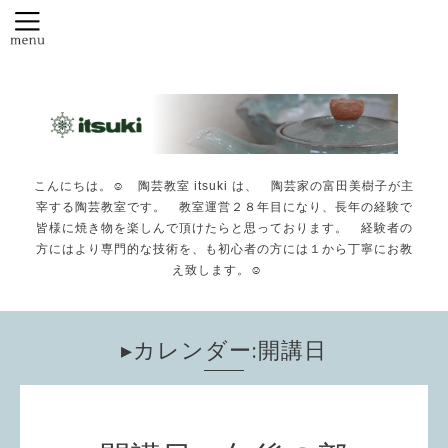
こんにちは。☺️ 陶芸教室 itsuki は、 陶芸家の富田美樹子が主
宰する陶芸教室です。 教室運営２８年目になり、長年の経験で
皆様に焼き物を楽しんで頂けたらと思っております。 経験者の
方にはより専門的な技術を、も初心者の方には１から丁寧にお教
え致します。☺️
▸カレンダー:開講日