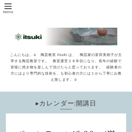
こんにちは。☺️ 陶芸教室 itsuki は、 陶芸家の富田美樹子が主
宰する陶芸教室です。 教室運営２８年目になり、長年の経験で
皆様に焼き物を楽しんで頂けたらと思っております。 経験者の
方にはより専門的な技術を、も初心者の方には１から丁寧にお教
え致します。☺️
▸カレンダー:開講日