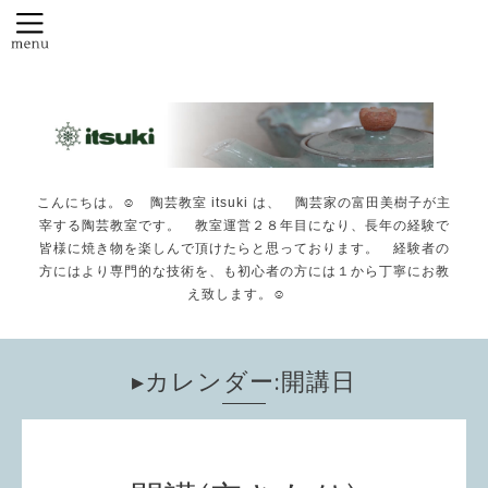
こんにちは。☺️ 陶芸教室 itsuki は、 陶芸家の富田美樹子が主
宰する陶芸教室です。 教室運営２８年目になり、長年の経験で
皆様に焼き物を楽しんで頂けたらと思っております。 経験者の
方にはより専門的な技術を、も初心者の方には１から丁寧にお教
え致します。☺️
▸カレンダー:開講日