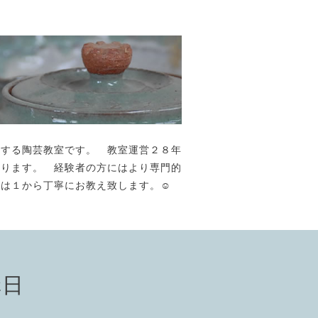
が主宰する陶芸教室です。 教室運営２８年
おります。 経験者の方にはより専門的
には１から丁寧にお教え致します。☺️
講日