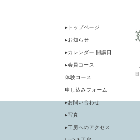
▸トップページ
▸お知らせ
▸カレンダー:開講日
▸会員コース
目
体験コース
申し込みフォーム
▸お問い合わせ
▸写真
▸工房へのアクセス
いつき工房