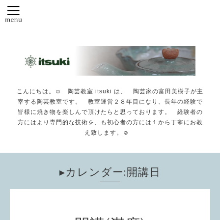
こんにちは。☺️ 陶芸教室 itsuki は、 陶芸家の富田美樹子が主
宰する陶芸教室です。 教室運営２８年目になり、長年の経験で
皆様に焼き物を楽しんで頂けたらと思っております。 経験者の
方にはより専門的な技術を、も初心者の方には１から丁寧にお教
え致します。☺️
▸カレンダー:開講日