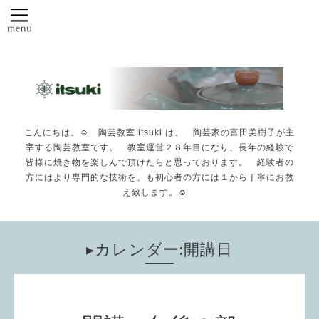
こんにちは。☺️ 陶芸教室 itsuki は、 陶芸家の富田美樹子が主
宰する陶芸教室です。 教室運営２８年目になり、長年の経験で
皆様に焼き物を楽しんで頂けたらと思っております。 経験者の
方にはより専門的な技術を、も初心者の方には１から丁寧にお教
え致します。☺️
▸カレンダー:開講日