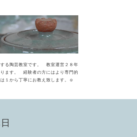
が主宰する陶芸教室です。 教室運営２８年
おります。 経験者の方にはより専門的
には１から丁寧にお教え致します。☺️
講日