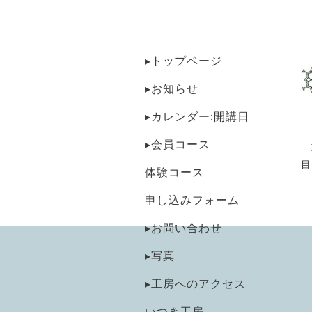
▸トップページ
▸お知らせ
▸カレンダー:開講日
▸会員コース
目
体験コース
申し込みフォーム
▸お問い合わせ
▸写真
▸工房へのアクセス
いつき工房