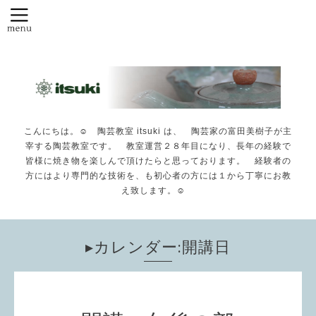
こんにちは。☺️ 陶芸教室 itsuki は、 陶芸家の富田美樹子が主
宰する陶芸教室です。 教室運営２８年目になり、長年の経験で
皆様に焼き物を楽しんで頂けたらと思っております。 経験者の
方にはより専門的な技術を、も初心者の方には１から丁寧にお教
え致します。☺️
▸カレンダー:開講日