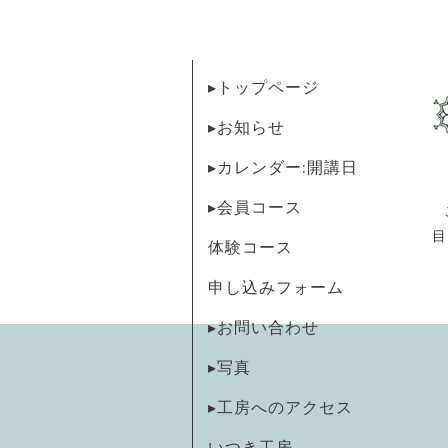
▸トップページ
▸お知らせ
▸カレンダー:開講日
▸会員コース
目
体験コース
申し込みフォーム
▸お問い合わせ
▸写真
▸工房へのアクセス
いつき工房