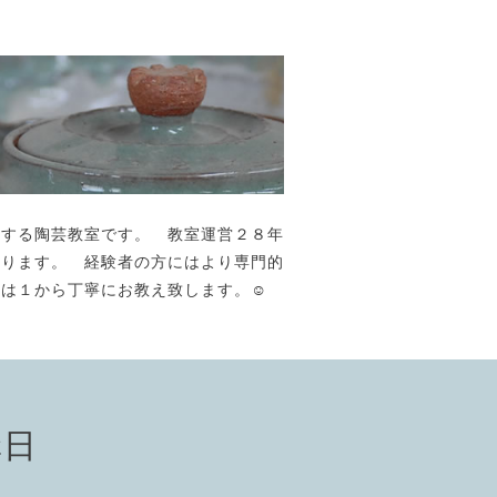
が主宰する陶芸教室です。 教室運営２８年
おります。 経験者の方にはより専門的
には１から丁寧にお教え致します。☺️
講日