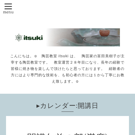
こんにちは。☺️ 陶芸教室 itsuki は、 陶芸家の富田美樹子が主
宰する陶芸教室です。 教室運営２８年目になり、長年の経験で
皆様に焼き物を楽しんで頂けたらと思っております。 経験者の
方にはより専門的な技術を、も初心者の方には１から丁寧にお教
え致します。☺️
▸カレンダー:開講日