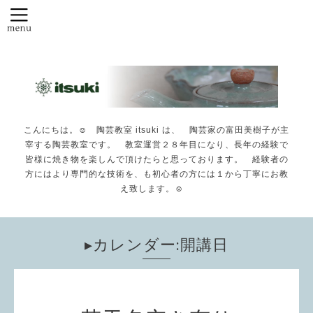
こんにちは。☺️ 陶芸教室 itsuki は、 陶芸家の富田美樹子が主
宰する陶芸教室です。 教室運営２８年目になり、長年の経験で
皆様に焼き物を楽しんで頂けたらと思っております。 経験者の
方にはより専門的な技術を、も初心者の方には１から丁寧にお教
え致します。☺️
▸カレンダー:開講日