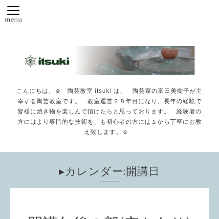
こんにちは。☺️ 陶芸教室 itsuki は、 陶芸家の富田美樹子が主
宰する陶芸教室です。 教室運営２８年目になり、長年の経験で
皆様に焼き物を楽しんで頂けたらと思っております。 経験者の
方にはより専門的な技術を、も初心者の方には１から丁寧にお教
え致します。☺️
▸カレンダー:開講日