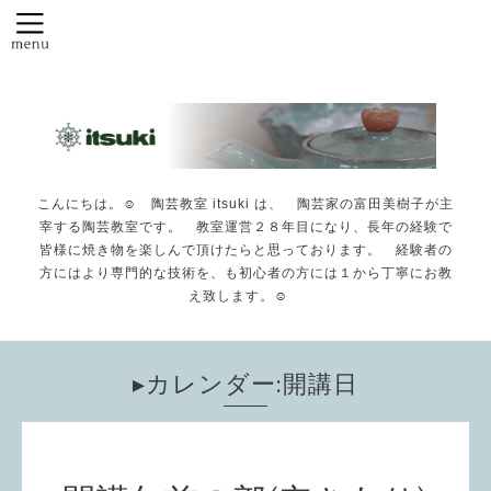
こんにちは。☺️ 陶芸教室 itsuki は、 陶芸家の富田美樹子が主
宰する陶芸教室です。 教室運営２８年目になり、長年の経験で
皆様に焼き物を楽しんで頂けたらと思っております。 経験者の
方にはより専門的な技術を、も初心者の方には１から丁寧にお教
え致します。☺️
▸カレンダー:開講日