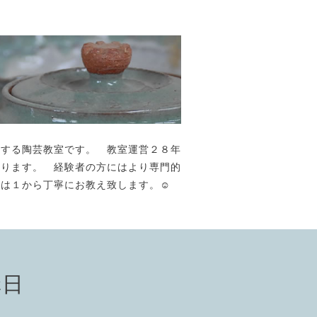
が主宰する陶芸教室です。 教室運営２８年
おります。 経験者の方にはより専門的
には１から丁寧にお教え致します。☺️
講日