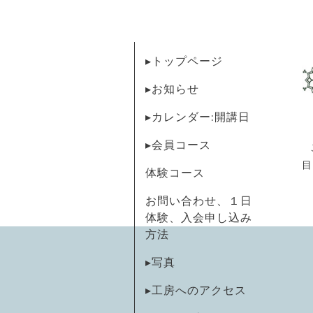
▸トップページ
▸お知らせ
▸カレンダー:開講日
▸会員コース
目
体験コース
お問い合わせ、１日
体験、入会申し込み
方法
▸写真
▸工房へのアクセス