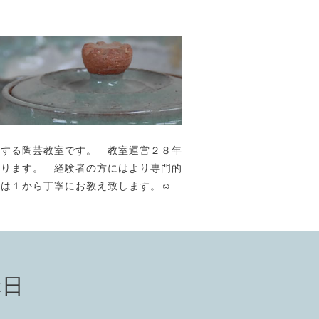
が主宰する陶芸教室です。 教室運営２８年
おります。 経験者の方にはより専門的
には１から丁寧にお教え致します。☺️
講日