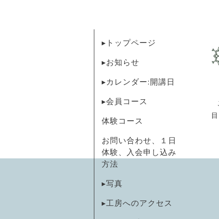
▸トップページ
▸お知らせ
▸カレンダー:開講日
▸会員コース
目
体験コース
お問い合わせ、１日
体験、入会申し込み
方法
▸写真
▸工房へのアクセス