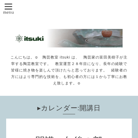
こんにちは。☺️ 陶芸教室 itsuki は、 陶芸家の富田美樹子が主
宰する陶芸教室です。 教室運営２８年目になり、長年の経験で
皆様に焼き物を楽しんで頂けたらと思っております。 経験者の
方にはより専門的な技術を、も初心者の方には１から丁寧にお教
え致します。☺️
▸カレンダー:開講日