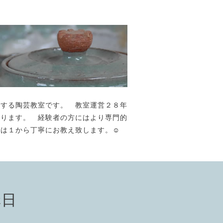
が主宰する陶芸教室です。 教室運営２８年
おります。 経験者の方にはより専門的
には１から丁寧にお教え致します。☺️
講日