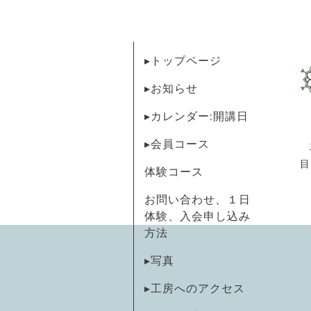
▸トップページ
▸お知らせ
▸カレンダー:開講日
▸会員コース
目
体験コース
お問い合わせ、１日
体験、入会申し込み
方法
▸写真
▸工房へのアクセス