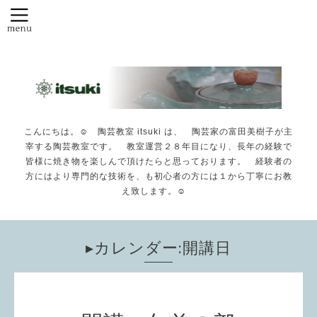
こんにちは。☺️ 陶芸教室 itsuki は、 陶芸家の富田美樹子が主
宰する陶芸教室です。 教室運営２８年目になり、長年の経験で
皆様に焼き物を楽しんで頂けたらと思っております。 経験者の
方にはより専門的な技術を、も初心者の方には１から丁寧にお教
え致します。☺️
▸カレンダー:開講日