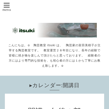
こんにちは。☺️ 陶芸教室 itsuki は、 陶芸家の富田美樹子が主
宰する陶芸教室です。 教室運営２８年目になり、長年の経験で
皆様に焼き物を楽しんで頂けたらと思っております。 経験者の
方にはより専門的な技術を、も初心者の方には１から丁寧にお教
え致します。☺️
▸カレンダー:開講日