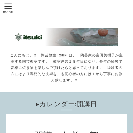
こんにちは。☺️ 陶芸教室 itsuki は、 陶芸家の富田美樹子が主
宰する陶芸教室です。 教室運営２８年目になり、長年の経験で
皆様に焼き物を楽しんで頂けたらと思っております。 経験者の
方にはより専門的な技術を、も初心者の方には１から丁寧にお教
え致します。☺️
▸カレンダー:開講日