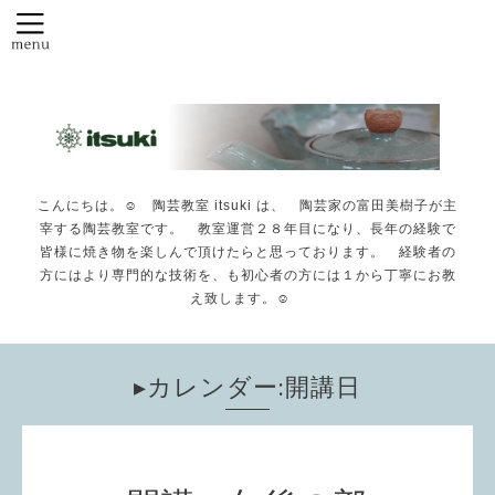
こんにちは。☺️ 陶芸教室 itsuki は、 陶芸家の富田美樹子が主
宰する陶芸教室です。 教室運営２８年目になり、長年の経験で
皆様に焼き物を楽しんで頂けたらと思っております。 経験者の
方にはより専門的な技術を、も初心者の方には１から丁寧にお教
え致します。☺️
▸カレンダー:開講日