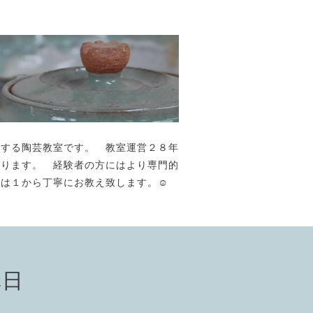
が主宰する陶芸教室です。 教室運営２８年
おります。 経験者の方にはより専門的
には１から丁寧にお教え致します。☺️
講日