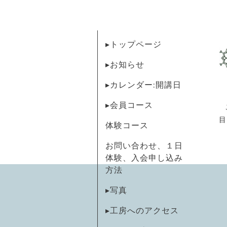
▸トップページ
▸お知らせ
▸カレンダー:開講日
▸会員コース
目
体験コース
お問い合わせ、１日
体験、入会申し込み
方法
▸写真
▸工房へのアクセス