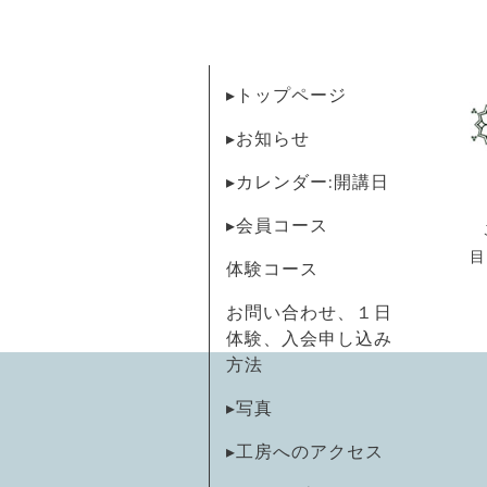
▸トップページ
▸お知らせ
▸カレンダー:開講日
▸会員コース
目
体験コース
お問い合わせ、１日
体験、入会申し込み
方法
▸写真
▸工房へのアクセス