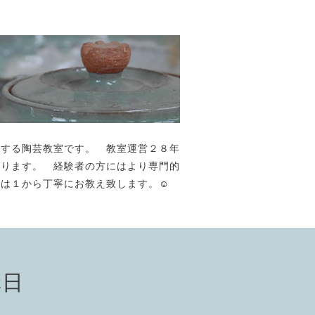
が主宰する陶芸教室です。 教室運営２８年
おります。 経験者の方にはより専門的
には１から丁寧にお教え致します。☺️
講日