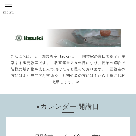
こんにちは。☺️ 陶芸教室 itsuki は、 陶芸家の富田美樹子が主
宰する陶芸教室です。 教室運営２８年目になり、長年の経験で
皆様に焼き物を楽しんで頂けたらと思っております。 経験者の
方にはより専門的な技術を、も初心者の方には１から丁寧にお教
え致します。☺️
▸カレンダー:開講日