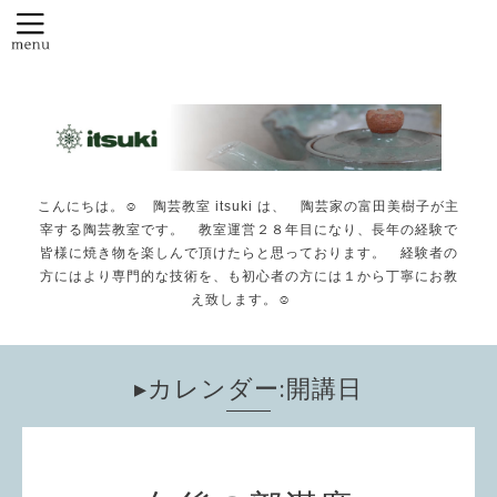
こんにちは。☺️ 陶芸教室 itsuki は、 陶芸家の富田美樹子が主
宰する陶芸教室です。 教室運営２８年目になり、長年の経験で
皆様に焼き物を楽しんで頂けたらと思っております。 経験者の
方にはより専門的な技術を、も初心者の方には１から丁寧にお教
え致します。☺️
▸カレンダー:開講日