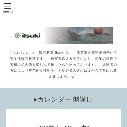
こんにちは。☺️ 陶芸教室 itsuki は、 陶芸家の富田美樹子が主
宰する陶芸教室です。 教室運営２８年目になり、長年の経験で
皆様に焼き物を楽しんで頂けたらと思っております。 経験者の
方にはより専門的な技術を、も初心者の方には１から丁寧にお教
え致します。☺️
▸カレンダー:開講日