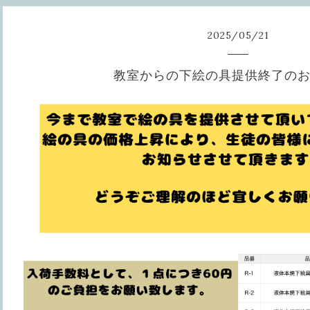
2025
/
05
/
21
教室からの下絵の具提供終了の