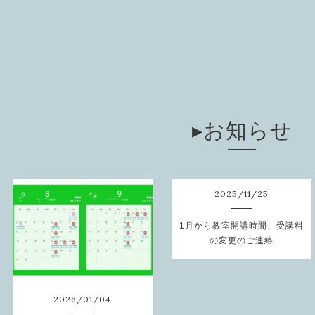
▸お知らせ
2025
/
11
/
25
1月から教室開講時間、受講料
の変更のご連絡
2026
/
01
/
04