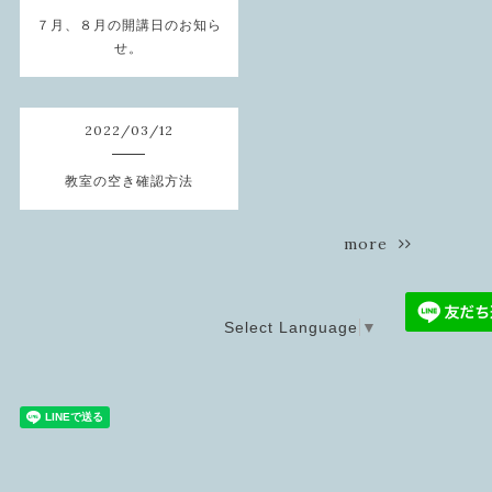
７月、８月の開講日のお知ら
せ。
2022
/
03
/
12
教室の空き確認方法
more
Select Language
▼